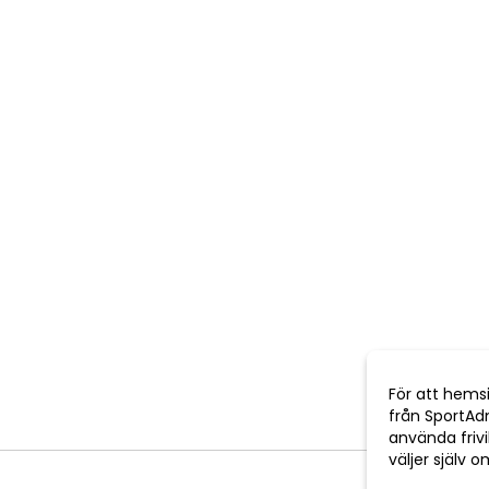
För att hems
från SportAd
använda frivil
väljer själv 