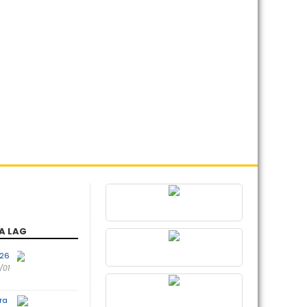
A LAG
026
/01
ra