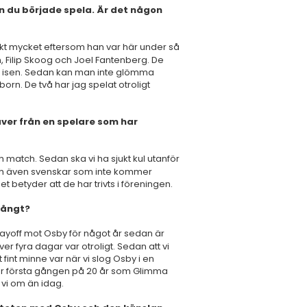
 du började spela. Är det någon
kt mycket eftersom han var här under så
n, Filip Skoog och Joel Fantenberg. De
r isen. Sedan kan man inte glömma
orn. De två har jag spelat otroligt
ver från en spelare som har
ch match. Sedan ska vi ha sjukt kul utanför
och även svenskar som inte kommer
t betyder att de har trivts i föreningen.
 långt?
layoff mot Osby för något år sedan är
r fyra dagar var otroligt. Sedan att vi
fint minne var när vi slog Osby i en
ar första gången på 20 år som Glimma
 vi om än idag.