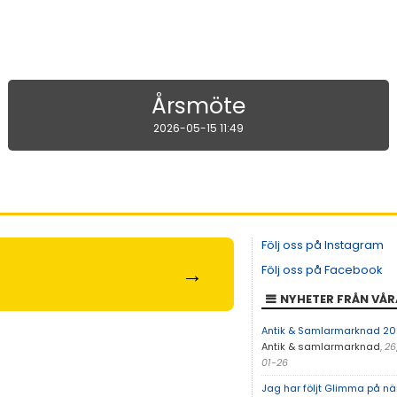
Nya produkter har lanserats på
Glimma HK Team shop.
2026-05-11 08:32
Följ oss på Instagram
→
Följ oss på Facebook
NYHETER FRÅN VÅR
Antik & Samlarmarknad 2
Antik & samlarmarknad
,
26
01-26
Jag har följt Glimma på nä