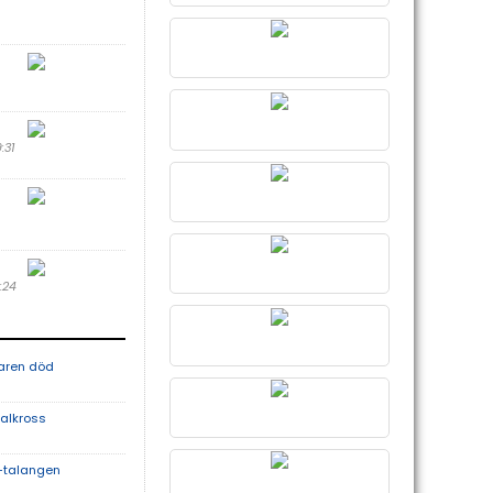
9:31
9:24
aren död
nalkross
-talangen