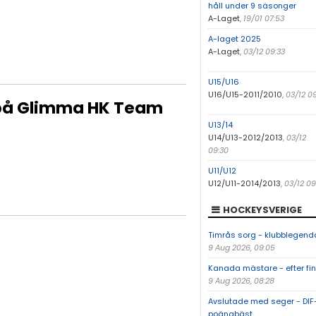
håll under 9 säsonger
A-Laget
,
19/01 07:53
A-laget 2025
A-Laget
,
03/12 09:33
U15/U16
U16/U15-2011/2010
,
03/12 0
 på Glimma HK Team
U13/14
U14/U13-2012/2013
,
03/12
09:30
U11/U12
U12/U11-2014/2013
,
03/12 0
HOCKEYSVERIGE
Timrås sorg - klubblegend
9 Aug 2026, 09:05
Kanada mästare - efter fi
9 Aug 2026, 08:28
Avslutade med seger - DIF
poängbäst