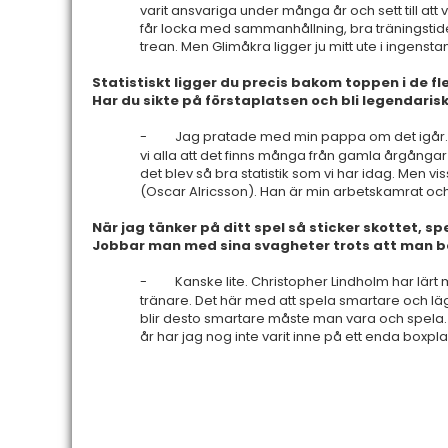
varit ansvariga under många år och sett till att 
får locka med sammanhållning, bra träningstider o
trean. Men Glimåkra ligger ju mitt ute i ingensta
Statistiskt ligger du precis bakom toppen i de fle
Har du sikte på förstaplatsen och bli legendarisk
-
Jag pratade med min pappa om det igår. M
vi alla att det finns många från gamla årgångar
det blev så bra statistik som vi har idag. Men viss
(Oscar Alricsson). Han är min arbetskamrat o
När jag tänker på ditt spel så sticker skottet, sp
Jobbar man med sina svagheter trots att man bö
-
Kanske lite. Christopher Lindholm har lär
tränare. Det här med att spela smartare och lä
blir desto smartare måste man vara och spela. 
år har jag nog inte varit inne på ett enda boxpla