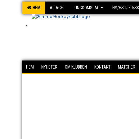
HEM
A-LAGET
UNGDOMSLAG
HS/HS TJEJ/S
.
HEM
NYHETER
OM KLUBBEN
KONTAKT
MATCHER
‹