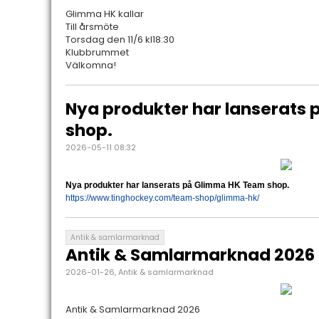
Glimma HK kallar
Till årsmöte
Torsdag den 11/6 kl18:30
Klubbrummet
Välkomna!
Nya produkter har lanserats
shop.
2026-05-11 08:32
Nya produkter har lanserats på Glimma HK Team shop.
https://www.tinghockey.com/team-shop/glimma-hk/
Antik & samlarmarknad
Antik & Samlarmarknad 2026
2026-01-26, Antik & samlarmarknad
Antik & Samlarmarknad 2026