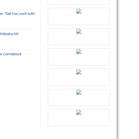
 "Det har varit tufft
illbaka till
för comeback