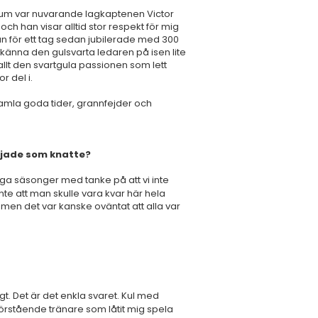
dium var nuvarande lagkaptenen Victor
och han visar alltid stor respekt för mig
n för ett tag sedan jubilerade med 300
a känna den gulsvarta ledaren på isen lite
rallt den svartgula passionen som lett
r del i.
amla goda tider, grannfejder och
rjade som knatte?
nga säsonger med tanke på att vi inte
te att man skulle vara kvar här hela
 men det var kanske oväntat att alla var
igt. Det är det enkla svaret. Kul med
förstående tränare som låtit mig spela