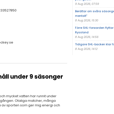
9 Aug 2026, 07:59
1233527850
Berättar om svåra säsongen:
mentalt"
8 Aug 2026, 15:30
Förre SHL-forwarden flyttar t
Ryssland
8 Aug 2026, 14:56
ockey.se
Tidigare SHL-backen klar 
8 Aug 2026, 14:12
håll under 9 säsonger
och mycket vatten har runnit under
sta gången. Otaliga matcher, många
 av sporten som ger mig energi och