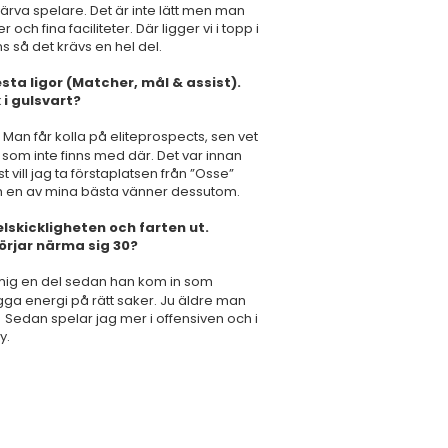
värva spelare. Det är inte lätt men man
ch fina faciliteter. Där ligger vi i topp i
ns så det krävs en hel del.
sta ligor (Matcher, mål & assist).
 i gulsvart?
an får kolla på eliteprospects, sen vet
 som inte finns med där. Det var innan
t vill jag ta förstaplatsen från ”Osse”
ch en av mina bästa vänner dessutom.
elskickligheten och farten ut.
rjar närma sig 30?
t mig en del sedan han kom in som
gga energi på rätt saker. Ju äldre man
Sedan spelar jag mer i offensiven och i
y.