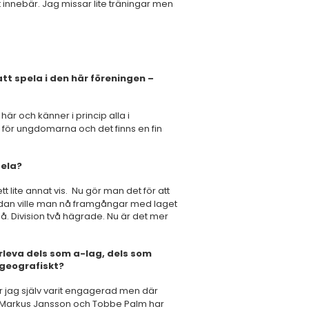
t innebär. Jag missar lite träningar men
tt spela i den här föreningen –
här och känner i princip alla i
 för ungdomarna och det finns en fin
pela?
t lite annat vis. Nu gör man det för att
sedan ville man nå framgångar med laget
. Division två hägrade. Nu är det mer
rleva dels som a-lag, dels som
 geografiskt?
r jag själv varit engagerad men där
e. Markus Jansson och Tobbe Palm har