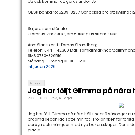
Utskick kommer att göras under v5
OBS!! bankgiro: 5239-8237 Går också bra att swisha : 
Säljare som står ute
Utomhus: 3m 300kr, 6m 500kr plus ström 100kr
Anmälan sker till Tomas Strandberg
Telefon: 044 – 42300 Mail: samlarmarknad@glimmah
SMS:0730-826516
Måndag – Fredag 08.00 - 12.00
Inbjudan 2026
A-Laget
Jag har följt Glimma på nära 
2026-01-19 07:53, A-Laget
Jag har följt Glimma på nära håll under 9 säsonger nu 
broarna sedan jag satte min fot i Trollarinken för för
derbyn och mängder med nya bekantskaper. Den sida
glädje.