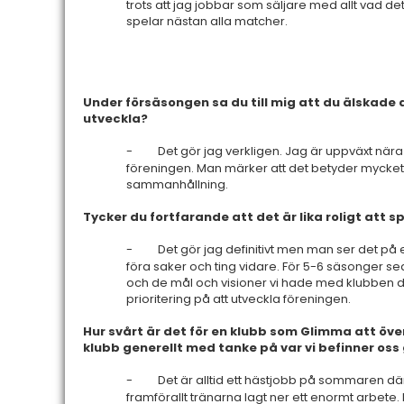
trots att jag jobbar som säljare med allt vad de
spelar nästan alla matcher.
Under försäsongen sa du till mig att du älskade a
utveckla?
-
Det gör jag verkligen. Jag är uppväxt nära 
föreningen. Man märker att det betyder mycket
sammanhållning.
Tycker du fortfarande att det är lika roligt att s
-
Det gör jag definitivt men man ser det på et
föra saker och ting vidare. För 5-6 säsonger 
och de mål och visioner vi hade med klubben då
prioritering på att utveckla föreningen.
Hur svårt är det för en klubb som Glimma att öve
klubb generellt med tanke på var vi befinner oss
-
Det är alltid ett hästjobb på sommaren dä
framförallt tränarna lagt ner ett enormt arbet