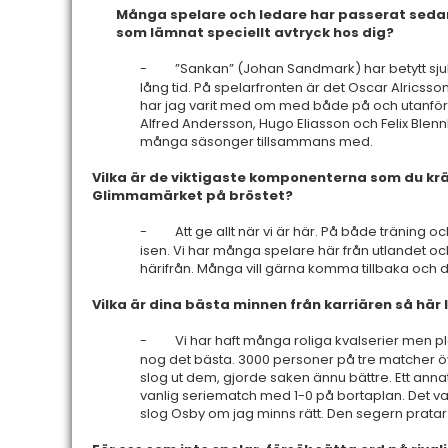
Många spelare och ledare har passerat sedan
som lämnat speciellt avtryck hos dig?
-
”Sankan” (Johan Sandmark) har betytt sju
lång tid. På spelarfronten är det Oscar Alricsso
har jag varit med om med både på och utanfö
Alfred Andersson, Hugo Eliasson och Felix Blennb
många säsonger tillsammans med.
Vilka är de viktigaste komponenterna som du krä
Glimmamärket på bröstet?
-
Att ge allt när vi är här. På både träning o
isen. Vi har många spelare här från utlandet 
härifrån. Många vill gärna komma tillbaka och de
Vilka är dina bästa minnen från karriären så här
-
Vi har haft många roliga kvalserier men p
nog det bästa. 3000 personer på tre matcher öve
slog ut dem, gjorde saken ännu bättre. Ett annat 
vanlig seriematch med 1-0 på bortaplan. Det v
slog Osby om jag minns rätt. Den segern pratar