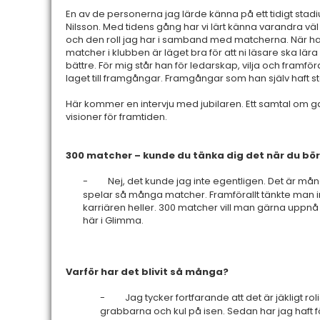
En av de personerna jag lärde känna på ett tidigt sta
Nilsson. Med tidens gång har vi lärt känna varandra väl 
och den roll jag har i samband med matcherna. När ha
matcher i klubben är läget bra för att ni läsare ska lär
bättre. För mig står han för ledarskap, vilja och framfö
laget till framgångar. Framgångar som han själv haft sto
Här kommer en intervju med jubilaren. Ett samtal om g
visioner för framtiden.
300 matcher – kunde du tänka dig det när du bö
-
Nej, det kunde jag inte egentligen. Det är må
spelar så många matcher. Framförallt tänkte man in
karriären heller. 300 matcher vill man gärna uppnå
här i Glimma.
Varför har det blivit så många?
-
Jag tycker fortfarande att det är jäkligt rol
grabbarna och kul på isen. Sedan har jag haft 