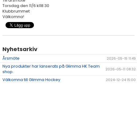
Till årsmöte
BILDGALLERI
Torsdag den 11/6 kl18:30
Klubbrummet
DOKUMENT
Välkomna!
VÅRA LAG/TRÄNARE
SPONSORER
Nyhetsarkiv
LÄNKAR
Årsmöte
2026-05-15 11:49
Nya produkter har lanserats på Glimma HK Team
SHOPEN
2026-05-11 08:32
shop.
Välkomna till Glimma Hockey
2024-12-24 15:00