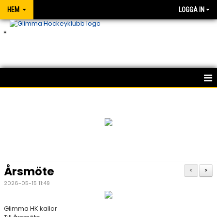
HEM
LOGGA IN
.
HEM
NYHETER
OM KLUBBEN
KONTAKT
Årsmöte
<
>
MATCHER
2026-05-15 11:49
KALENDER
Glimma HK kallar