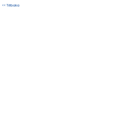
DOKUMENT
<< Tillbaka
KONTAKT