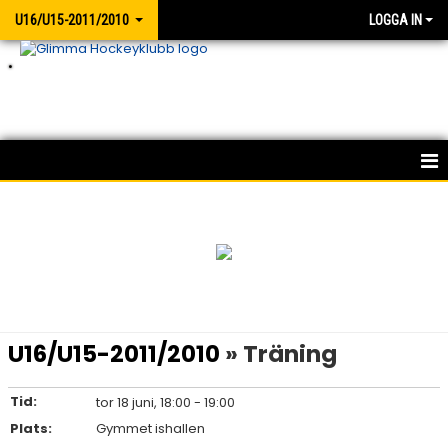
U16/U15-2011/2010
LOGGA IN
.
HEM
NYHETER
KALENDER
MATCHER
U16/U15-2011/2010
» Träning
TRUPPEN
Tid:
tor 18 juni, 18:00 - 19:00
BILDGALLERI
Plats:
Gymmet ishallen