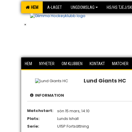
HEM
A-LAGET
UNGDOMSLAG
HS/HS TJEJ/S
.
HEM
NYHETER
OM KLUBBEN
KONTAKT
MATCHER
Lund Giants HC
INFORMATION
Matchstart:
sön 15 mars, 14:10
Plats:
Lunds Ishall
Serie:
U15P Fortsättning