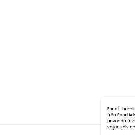
För att hems
från SportAd
använda frivil
väljer själv 