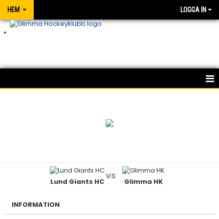
HEM
LOGGA IN
.
HEM
NYHETER
OM KLUBBEN
KONTAKT
vs
Lund Giants HC
Glimma HK
MATCHER
KALENDER
INFORMATION